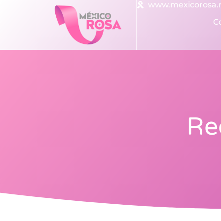
www.mexicorosa
C
Re